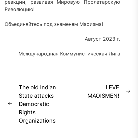
реакции, развивая Мировую Пролетарскую
Революцию!
Объединяйтесь под знаменем Маоизма!
Август 2023 г.
Международная Коммунистическая Лига
Post
The old Indian
LEVE
Ne
navigation
State attacks
MAOISMEN!
pos
Democratic
Previous
Rights
post:
Organizations