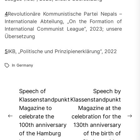
4
Revolutionäre Kommunistische Partei Nepals –
Internationale Abteilung, „On the Formation of
International Communist League“, 2023; unsere
Übersetzung
5
IKB, „Politische und Prinzipienerklärung“, 2022
In
Germany
Post
Speech of
Speech by
navigation
Klassenstandpunkt
Klassenstandpunkt
Magazine to
Magazine at the
celebrate the
celebration for the
Previous
Ne
100th anniversary
130th anniversary
post:
pos
of the Hamburg
of the birth of