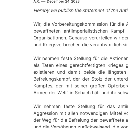
A.R.
December 24, 2023
Hereby we publish the statement of the Anti
Wir, die Vorbereitungskommission für die A
bewaffneten antiimperialistischen Kampf
Organisationen. Genauso verurteilen wir den 
und Kriegsverbrecher, die verantwortlich si
Wir nehmen feste Stellung für die Aktione
als Taten eines gerechtfertigten Krieges 
existieren und damit beide die längsten
Befreiungskampf, der der Stolz der unterd
Kampfes, der mit seiner großen Opferbere
Armee der Welt“ in Schach hält und ihr sch
Wir nehmen feste Stellung für das antii
Aggression mit allen notwendigen Mittel v
der Weg für die Befreiung der bewaffnete a
und die Versöhnung zurückweisend, die vom