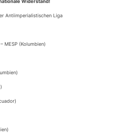
nationale Widerstand!
 Antiimperialistischen Liga
 – MESP (Kolumbien)
lumbien)
)
cuador)
ien)