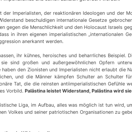
it der Imperialisten, der reaktionären Ideologen und der M
iderstand beschuldigen internationale Gesetze gebrochen
en gegen die Menschlichkeit und den Holocaust Israels geg
dass in ihren eigenen imperialistischen „internationalen 
Aggression anerkannt werden.
assen, ihr kühnes, heroisches und beharrliches Beispiel.
ng, sie sind großen und außergewöhnlichen Opfern unte
aben den Zionisten und Imperialisten nicht erlaubt die Na
dlichen, und die Männer kämpfen Schulter an Schulter für
ionäre Tat, die die reinsten antiimperialistischen Gefühle
es Vorbild.
Palästina leistet
Wi
derstand, Palästina wird si
istische Liga, im Aufbau, alles was möglich ist tun wird, u
n Volkes und seiner patriotischen Organisationen zu geben