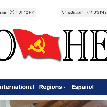
sim
1:01:43 PM
Chhattisgarh
3:31:4
International
Regions
Español