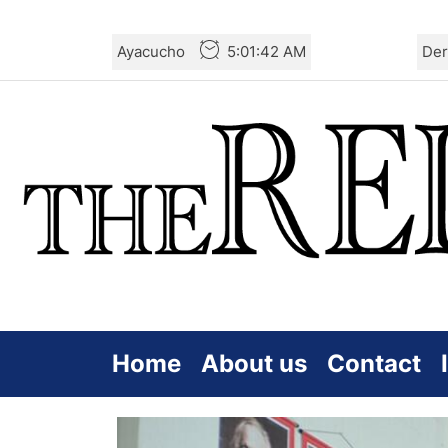
Skip
Ayacucho
5:01:43 AM
Der
to
the
content
Home
About us
Contact