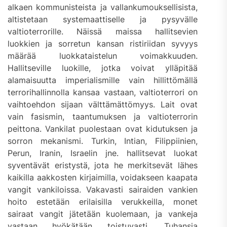
alkaen kommunisteista ja vallankumouksellisista,
altistetaan systemaattiselle ja pysyvälle
valtioterrorille. Näissä maissa hallitsevien
luokkien ja sorretun kansan ristiriidan syvyys
määrää luokkataistelun voimakkuuden.
Hallitseville luokille, jotka voivat ylläpitää
alamaisuutta imperialismille vain hillittömällä
terrorihallinnolla kansaa vastaan, valtioterrori on
vaihtoehdon sijaan välttämättömyys. Lait ovat
vain fasismin, taantumuksen ja valtioterrorin
peittona. Vankilat puolestaan ovat kidutuksen ja
sorron mekanismi. Turkin, Intian, Filippiinien,
Perun, Iranin, Israelin jne. hallitsevat luokat
syventävät eristystä, jota he merkitsevät lähes
kaikilla aakkosten kirjaimilla, voidakseen kaapata
vangit vankiloissa. Vakavasti sairaiden vankien
hoito estetään erilaisilla verukkeilla, monet
sairaat vangit jätetään kuolemaan, ja vankeja
vastaan hyökätään toistuvasti. Tuhansia