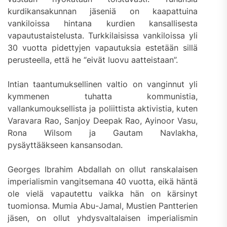
kurdikansakunnan jäseniä on kaapattuina
vankiloissa hintana kurdien kansallisesta
vapautustaistelusta. Turkkilaisissa vankiloissa yli
30 vuotta pidettyjen vapautuksia estetään sillä
perusteella, että he “eivät luovu aatteistaan”.
Intian taantumuksellinen valtio on vanginnut yli
kymmenen tuhatta kommunistia,
vallankumouksellista ja poliittista aktivistia, kuten
Varavara Rao, Sanjoy Deepak Rao, Ayinoor Vasu,
Rona Wilsom ja Gautam Navlakha,
pysäyttääkseen kansansodan.
Georges Ibrahim Abdallah on ollut ranskalaisen
imperialismin vangitsemana 40 vuotta, eikä häntä
ole vielä vapautettu vaikka hän on kärsinyt
tuomionsa. Mumia Abu-Jamal, Mustien Pantterien
jäsen, on ollut yhdysvaltalaisen imperialismin