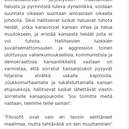
halusta ja pyrinnöstä tuleva dynamiikka, voidaan
suunnata oikeaan suuntaan ainoastaan oikealla
johdolla. Siksi hallitsevat luokat haluavat tuhota
heidät, jotka kanavoivat kansan vihaa ja halua
muutokseen, ja eristää kansasta heidät joita ei
voi tuhota. Hallitsevien luokkien
suvaitsemattomuuden ja aggression toinen
ulottuvuus vallankumouksellisia, kommunistisia ja
demokraattisia kansanliikkeitä vastaan on
varmistaa, että sorretut kansanjoukot pysyvät
hiljaisina eivätkä uskalla kapinoida.
Joukkomurhaamalla ja tukahduttamalla kansan
etujoukkoja, hallitsevat luokat lähettävät viestin
sorretuille kansanjoukoille: “jos toimitte meitä
vastaan, teemme teille saman”.
“Filosofit ovat vain eri tavoin selittäneet
maailmaa, mutta tehtävänä on sen muuttaminen”