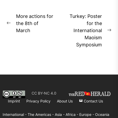
Post
More actions for
Turkey: Poster
navigation
the 8th of
for the
Previous
March
International
post:
Ne
Maoism
pos
Symposium
CC BY-NC 4.0
Imprint
Privacy Policy
About Us
Contact Us
International -
The Americas -
Asia -
Africa -
Europe -
Oceania