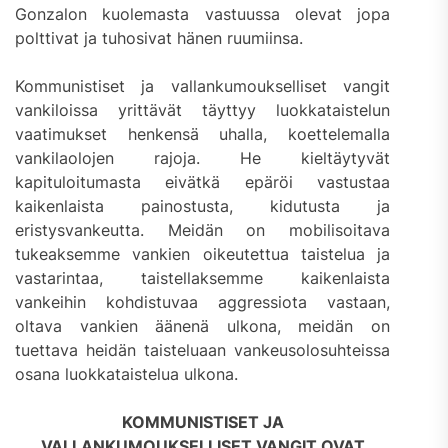
Gonzalon kuolemasta vastuussa olevat jopa
polttivat ja tuhosivat hänen ruumiinsa.
Kommunistiset ja vallankumoukselliset vangit
vankiloissa yrittävät täyttyy luokkataistelun
vaatimukset henkensä uhalla, koettelemalla
vankilaolojen rajoja. He kieltäytyvät
kapituloitumasta eivätkä epäröi vastustaa
kaikenlaista painostusta, kidutusta ja
eristysvankeutta. Meidän on mobilisoitava
tukeaksemme vankien oikeutettua taistelua ja
vastarintaa, taistellaksemme kaikenlaista
vankeihin kohdistuvaa aggressiota vastaan,
oltava vankien äänenä ulkona, meidän on
tuettava heidän taisteluaan vankeusolosuhteissa
osana luokkataistelua ulkona.
KOMMUNISTISET JA
VALLANKUMOUKSELLISET VANGIT OVAT