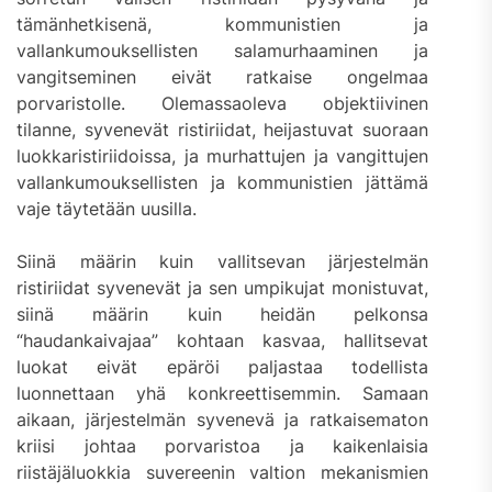
tämänhetkisenä, kommunistien ja
vallankumouksellisten salamurhaaminen ja
vangitseminen eivät ratkaise ongelmaa
porvaristolle. Olemassaoleva objektiivinen
tilanne, syvenevät ristiriidat, heijastuvat suoraan
luokkaristiriidoissa, ja murhattujen ja vangittujen
vallankumouksellisten ja kommunistien jättämä
vaje täytetään uusilla.
Siinä määrin kuin vallitsevan järjestelmän
ristiriidat syvenevät ja sen umpikujat monistuvat,
siinä määrin kuin heidän pelkonsa
“haudankaivajaa” kohtaan kasvaa, hallitsevat
luokat eivät epäröi paljastaa todellista
luonnettaan yhä konkreettisemmin. Samaan
aikaan, järjestelmän syvenevä ja ratkaisematon
kriisi johtaa porvaristoa ja kaikenlaisia
riistäjäluokkia suvereenin valtion mekanismien