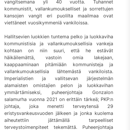
vangitsemana yli 40 vuotta. Tuhannet
kommunistit, vallankumoukselliset ja sorrettujen
kansojen vangit eri puolilta maailmaa ovat
viettäneet vuosikymmeniä vankiloissa.
Hallitsevien luokkien tuntema pelko ja luokkaviha
kommunistisia ja vallankumouksellisia vankeja
kohtaan on niin suuri, että he estävät
häikäilemättä, vastoin omia lakejaan,
kaappaaminaan pitämiään kommunisteja ja
vallankumouksellisia lähtemästä vankiloista.
Imperialistien ja vallitsevan järjestelmän
alamaisten omistajien pelon ja luokkavihan
ymmärtämiseksi, puheenjohtaja Gonzalon
salamurha vuonna 2021 on erittäin tärkeä; PKP:n
johtaja, joka menetti terveytensä 29
eristysvankeusvuoden jälkeen ja jonka kuolema
aiheutettiin jättämällä tarpeelliset
terveystoimenpiteet tekemättä. Puheenjohtaja