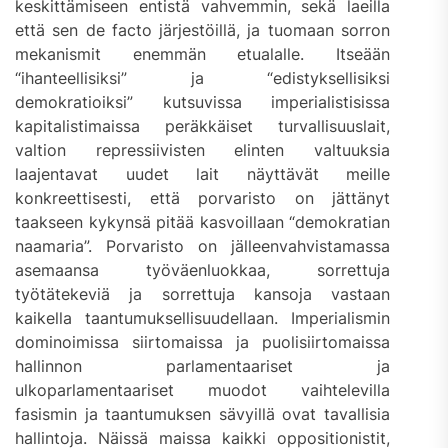
keskittämiseen entistä vahvemmin, sekä laeilla
että sen de facto järjestöillä, ja tuomaan sorron
mekanismit enemmän etualalle. Itseään
“ihanteellisiksi” ja “edistyksellisiksi
demokratioiksi” kutsuvissa imperialistisissa
kapitalistimaissa peräkkäiset turvallisuuslait,
valtion repressiivisten elinten valtuuksia
laajentavat uudet lait näyttävät meille
konkreettisesti, että porvaristo on jättänyt
taakseen kykynsä pitää kasvoillaan “demokratian
naamaria”. Porvaristo on jälleenvahvistamassa
asemaansa työväenluokkaa, sorrettuja
työtätekeviä ja sorrettuja kansoja vastaan
kaikella taantumuksellisuudellaan. Imperialismin
dominoimissa siirtomaissa ja puolisiirtomaissa
hallinnon parlamentaariset ja
ulkoparlamentaariset muodot vaihtelevilla
fasismin ja taantumuksen sävyillä ovat tavallisia
hallintoja. Näissä maissa kaikki oppositionistit,