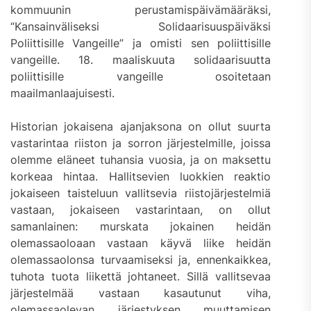
kommuunin perustamispäivämääräksi,
“Kansainväliseksi Solidaarisuuspäiväksi
Poliittisille Vangeille” ja omisti sen poliittisille
vangeille. 18. maaliskuuta solidaarisuutta
poliittisille vangeille osoitetaan
maailmanlaajuisesti.
Historian jokaisena ajanjaksona on ollut suurta
vastarintaa riiston ja sorron järjestelmille, joissa
olemme eläneet tuhansia vuosia, ja on maksettu
korkeaa hintaa. Hallitsevien luokkien reaktio
jokaiseen taisteluun vallitsevia riistojärjestelmiä
vastaan, jokaiseen vastarintaan, on ollut
samanlainen: murskata jokainen heidän
olemassaoloaan vastaan käyvä liike heidän
olemassaolonsa turvaamiseksi ja, ennenkaikkea,
tuhota tuota liikettä johtaneet. Sillä vallitsevaa
järjestelmää vastaan kasautunut viha,
olemassaolevan järjestyksen muuttamisen