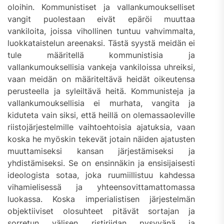
oloihin. Kommunistiset ja vallankumoukselliset
vangit puolestaan eivät epäröi muuttaa
vankiloita, joissa vihollinen tuntuu vahvimmalta,
luokkataistelun areenaksi. Tästä syystä meidän ei
tule määritellä kommunistisia ja
vallankumouksellisia vankeja vankiloissa uhreiksi,
vaan meidän on määriteltävä heidät oikeutensa
perusteella ja syleiltävä heitä. Kommunisteja ja
vallankumouksellisia ei murhata, vangita ja
kiduteta vain siksi, että heillä on olemassaoleville
riistojärjestelmille vaihtoehtoisia ajatuksia, vaan
koska he myöskin tekevät jotain näiden ajatusten
muuttamiseksi kansan järjestämiseksi ja
yhdistämiseksi. Se on ensinnäkin ja ensisijaisesti
ideologista sotaa, joka ruumiillistuu kahdessa
vihamielisessä ja yhteensovittamattomassa
luokassa. Koska imperialistisen järjestelmän
objektiiviset olosuhteet pitävät sortajan ja
sorretun välisen ristiriidan pysyvänä ja