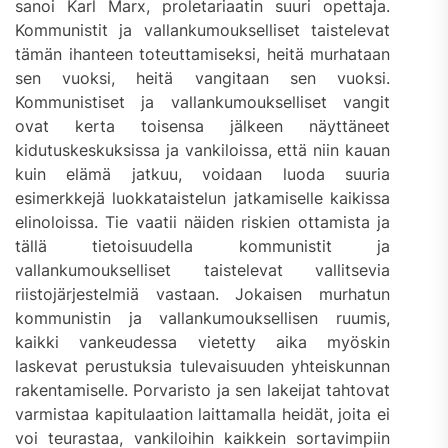
sanoi Karl Marx, proletariaatin suuri opettaja.
Kommunistit ja vallankumoukselliset taistelevat
tämän ihanteen toteuttamiseksi, heitä murhataan
sen vuoksi, heitä vangitaan sen vuoksi.
Kommunistiset ja vallankumoukselliset vangit
ovat kerta toisensa jälkeen näyttäneet
kidutuskeskuksissa ja vankiloissa, että niin kauan
kuin elämä jatkuu, voidaan luoda suuria
esimerkkejä luokkataistelun jatkamiselle kaikissa
elinoloissa. Tie vaatii näiden riskien ottamista ja
tällä tietoisuudella kommunistit ja
vallankumoukselliset taistelevat vallitsevia
riistojärjestelmiä vastaan. Jokaisen murhatun
kommunistin ja vallankumouksellisen ruumis,
kaikki vankeudessa vietetty aika myöskin
laskevat perustuksia tulevaisuuden yhteiskunnan
rakentamiselle. Porvaristo ja sen lakeijat tahtovat
varmistaa kapitulaation laittamalla heidät, joita ei
voi teurastaa, vankiloihin kaikkein sortavimpiin