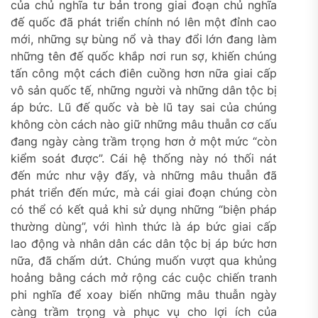
của chủ nghĩa tư bản trong giai đoạn chủ nghĩa
đế quốc đã phát triển chính nó lên một đỉnh cao
mới, những sự bùng nổ và thay đổi lớn đang làm
những tên đế quốc khắp nơi run sợ, khiến chúng
tấn công một cách điên cuồng hơn nữa giai cấp
vô sản quốc tế, những người và những dân tộc bị
áp bức. Lũ đế quốc và bè lũ tay sai của chúng
không còn cách nào giữ những mâu thuẫn cơ cấu
đang ngày càng trầm trọng hơn ở một mức “còn
kiểm soát được”. Cái hệ thống này nó thối nát
đến mức như vậy đấy, và những mâu thuẫn đã
phát triển đến mức, mà cái giai đoạn chúng còn
có thể có kết quả khi sử dụng những “biện pháp
thường dùng”, với hình thức là áp bức giai cấp
lao động và nhân dân các dân tộc bị áp bức hơn
nữa, đã chấm dứt. Chúng muốn vượt qua khủng
hoảng bằng cách mở rộng các cuộc chiến tranh
phi nghĩa để xoay biến những mâu thuẫn ngày
càng trầm trọng và phục vụ cho lợi ích của