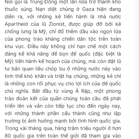
Nơi gọi là Trung Đông một lần nữa trở thành kho
thuốc súng. Nạn diệt chủng ở Gaza hiện đang
diễn ra, với những kẻ tiến hành là nhà nước
Apartheid của lũ Zionist, được giúp đỡ bởi kẻ
chống lưng là Mỹ, chỉ đổ thêm dầu vào ngọn lửa
của phong trào kháng chiến dân tộc trên toàn
khu vực. Điều này không chỉ hạn chế một cách
đáng kể khả năng để bọn đế quốc (đặc biệt là
Mỹ) tiến hành kế hoạch của chúng, mà còn đặt lũ
tư bản quan liêu chóp bu ở những nước này vào
tình thế khó khăn và triệt hạ chúng, những kẻ chỉ
là những con rối phục vụ cho lợi ích của đế quốc
chủ nghĩa. Bắt đầu từ vùng Ả Rập, một phong
trào đoàn kết của quần chúng toàn cầu đã phát
triển lên và vẫn còn tiếp tục cho đến ngày nay,
với những thành phần cấu thành cũng như lập
trường bị ảnh hưởng mạnh bởi tình hình quốc gia.
Trong vài tháng qua, hàng trăm triệu người ở hơn
80 quốc gia trên toàn thế giới đã tham gia vào