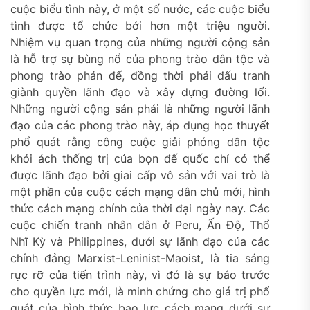
cuộc biểu tình này, ở một số nước, các cuộc biểu
tình được tổ chức bởi hơn một triệu người.
Nhiệm vụ quan trọng của những người cộng sản
là hỗ trợ sự bùng nổ của phong trào dân tộc và
phong trào phản đế, đồng thời phải đấu tranh
giành quyền lãnh đạo và xây dựng đường lối.
Những người cộng sản phải là những người lãnh
đạo của các phong trào này, áp dụng học thuyết
phổ quát rằng công cuộc giải phóng dân tộc
khỏi ách thống trị của bọn đế quốc chỉ có thể
được lãnh đạo bởi giai cấp vô sản với vai trò là
một phần của cuộc cách mạng dân chủ mới, hình
thức cách mạng chính của thời đại ngày nay. Các
cuộc chiến tranh nhân dân ở Peru, Ấn Độ, Thổ
Nhĩ Kỳ và Philippines, dưới sự lãnh đạo của các
chính đảng Marxist-Leninist-Maoist, là tia sáng
rực rỡ của tiến trình này, vì đó là sự báo trước
cho quyền lực mới, là minh chứng cho giá trị phổ
quát của hình thức bạo lực cách mạng dưới sự