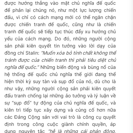
được hướng thẳng vào mặt chủ nghĩa đế quốc
để phản lại chúng nó, như một lực lượng chiến
đấu, vì chỉ có cách mạng mới có thể ngăn chặn
được chiến tranh đế quốc, cũng như là chiến
tranh đế quốc sẽ tiếp tục thúc đẩy xu hướng chủ
yếu của cách mạng. Do đó, những người cộng
sản phải kiên quyết tin tưởng vào lời dạy của
đồng chí Stalin:
“Muốn xóa bỏ tính chất không thể
tránh được của chiến tranh thì phải tiêu diệt chủ
nghĩa đế quốc.”
Những biến động và bùng nổ của
hệ thống đế quốc chủ nghĩa thế giới đang thể
hiện thời kỳ suy tàn và sụp đổ của nó, dù cho là
như vậy, những người cộng sản phải kiên quyết
đấu tranh chống lại những ảo tưởng và lý luận về
sự “sụp đổ” tự động của chủ nghĩa đế quốc, và
kiên trì tiếp tục xây dựng và củng cố hơn nữa
các Đảng Cộng sản với vai trò là công cụ quyết
định trong công cuộc giành chính quyền, áp
dụng nguyên tắc
“hễ là những cái phản động,