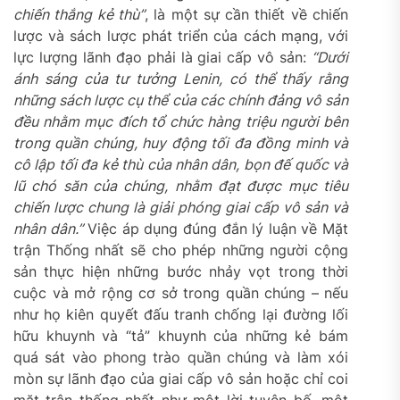
chiến thắng kẻ thù”
, là một sự cần thiết về chiến
lược và sách lược phát triển của cách mạng, với
lực lượng lãnh đạo phải là giai cấp vô sản:
“Dưới
ánh sáng của tư tưởng Lenin, có thể thấy rằng
những sách lược cụ thể của các chính đảng vô sản
đều nhằm mục đích tổ chức hàng triệu người bên
trong quần chúng, huy động tối đa đồng minh và
cô lập tối đa kẻ thù của nhân dân, bọn đế quốc và
lũ chó săn của chúng, nhằm đạt được mục tiêu
chiến lược chung là giải phóng giai cấp vô sản và
nhân dân.”
Việc áp dụng đúng đắn lý luận về Mặt
trận Thống nhất sẽ cho phép những người cộng
sản thực hiện những bước nhảy vọt trong thời
cuộc và mở rộng cơ sở trong quần chúng – nếu
như họ kiên quyết đấu tranh chống lại đường lối
hữu khuynh và “tả” khuynh của những kẻ bám
quá sát vào phong trào quần chúng và làm xói
mòn sự lãnh đạo của giai cấp vô sản hoặc chỉ coi