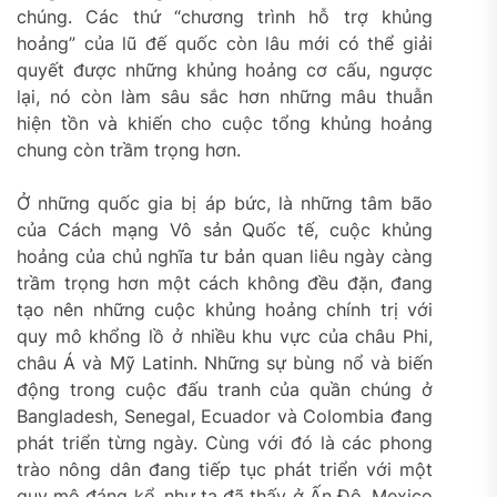
chúng. Các thứ “chương trình hỗ trợ khủng
hoảng” của lũ đế quốc còn lâu mới có thể giải
quyết được những khủng hoảng cơ cấu, ngược
lại, nó còn làm sâu sắc hơn những mâu thuẫn
hiện tồn và khiến cho cuộc tổng khủng hoảng
chung còn trầm trọng hơn.
Ở những quốc gia bị áp bức, là những tâm bão
của Cách mạng Vô sản Quốc tế, cuộc khủng
hoảng của chủ nghĩa tư bản quan liêu ngày càng
trầm trọng hơn một cách không đều đặn, đang
tạo nên những cuộc khủng hoảng chính trị với
quy mô khổng lồ ở nhiều khu vực của châu Phi,
châu Á và Mỹ Latinh. Những sự bùng nổ và biến
động trong cuộc đấu tranh của quần chúng ở
Bangladesh, Senegal, Ecuador và Colombia đang
phát triển từng ngày. Cùng với đó là các phong
trào nông dân đang tiếp tục phát triển với một
quy mô đáng kể, như ta đã thấy ở Ấn Độ, Mexico