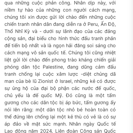
qua những cuộc phản công. Nhân dịp này, với
niềm tự hào của những con người cách mạng,
chúng tôi xin được gửi lời chào đến những cuộc
chiến tranh nhân dân đang diễn ra ở Peru, Ấn Độ,
Thổ Nhĩ Kỳ và -­­ dưới sự lãnh đạo của các đảng
cộng sản, đại biểu cho hình thức đấu tranh phản
đế tiến bộ nhất và là ngọn hải đăng soi sáng cho
cách mạng vô sản quốc tế. Chúng tôi cũng nhiệt
liệt gửi lời chào đến phong trào kháng chiến giải
phóng dân tộc Palestine, đang dũng cảm đấu
tranh chống lại cuộc xâm lược -diệt chủng dã
man của bè lũ Zionist ở Israel, những kẻ có được
sự ủng hộ của đại bộ phận các nước đế quốc,
chủ yếu là đế quốc Mỹ. Đó cũng là một tấm
gương cho các dân tộc bị áp bức, tấm gương ấy
nói lên rằng: một dân tộc nhỏ bé hoàn toàn có
thể đứng lên chống lại một kẻ thù có vẻ là có sự
áp đảo về mặt sức mạnh. Nhân ngày Quốc tế
Lao động năm 2024, Liên đoàn Cộng sản Quốc