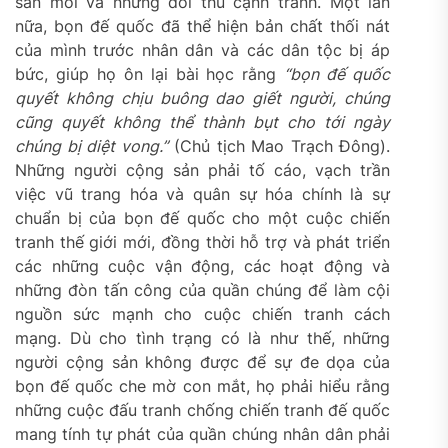
săn mồi và những đối thủ cạnh tranh. Một lần
nữa, bọn đế quốc đã thể hiện bản chất thối nát
của mình trước nhân dân và các dân tộc bị áp
bức, giúp họ ôn lại bài học rằng
“bọn đế quốc
quyết không chịu buông dao giết người, chúng
cũng quyết không thể thành bụt cho tới ngày
chúng bị diệt vong.”
(Chủ tịch Mao Trạch Đông).
Những người cộng sản phải tố cáo, vạch trần
việc vũ trang hóa và quân sự hóa chính là sự
chuẩn bị của bọn đế quốc cho một cuộc chiến
tranh thế giới mới, đồng thời hỗ trợ và phát triển
các những cuộc vận động, các hoạt động và
những đòn tấn công của quần chúng để làm cội
nguồn sức mạnh cho cuộc chiến tranh cách
mạng. Dù cho tình trạng có là như thế, những
người cộng sản không được để sự đe dọa của
bọn đế quốc che mờ con mắt, họ phải hiểu rằng
những cuộc đấu tranh chống chiến tranh đế quốc
mang tính tự phát của quần chúng nhân dân phải