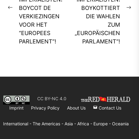
BOYCOT DE
BOYKOTTIERT
Previous
Ne
VERKIEZINGEN
DIE WAHLEN
post:
pos
VOOR HET
ZUM
“EUROPEES
„EUROPÄISCHEN
PARLEMENT”!
PARLAMENT“!
CC BY-NC 4.0
Imprint
Privacy Policy
About Us
Contact Us
International -
The Americas -
Asia -
Africa -
Europe -
Oceania