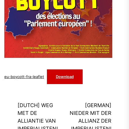
eu-boycott-fra-leaflet
Download
Post
[DUTCH] WEG
[GERMAN]
navigation
MET DE
NIEDER MIT DER
ALLIANTIE VAN
ALLIANZ DER
IMPERIALISTEN!
IMPERIALISTEN!