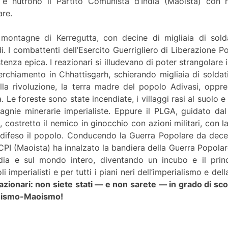
 e nutrono il Partito Comunista d’India (Maoista) con n
are.
e montagne di Kerregutta, con decine di migliaia di sold
. I combattenti dell’Esercito Guerrigliero di Liberazione P
enza epica. I reazionari si illudevano di poter strangolare 
chiamento in Chhattisgarh, schierando migliaia di soldati
la rivoluzione, la terra madre del popolo Adivasi, oppre
à. Le foreste sono state incendiate, i villaggi rasi al suolo 
gnie minerarie imperialiste. Eppure il PLGA, guidato dal 
 costretto il nemico in ginocchio con azioni militari, con 
a difeso il popolo. Conducendo la Guerra Popolare da dec
il CPI (Maoista) ha innalzato la bandiera della Guerra Popo
ia e sul mondo intero, diventando un incubo e il princ
i imperialisti e per tutti i piani neri dell’imperialismo e del
eazionari: non siete stati — e non sarete — in grado di s
inismo-Maoismo!