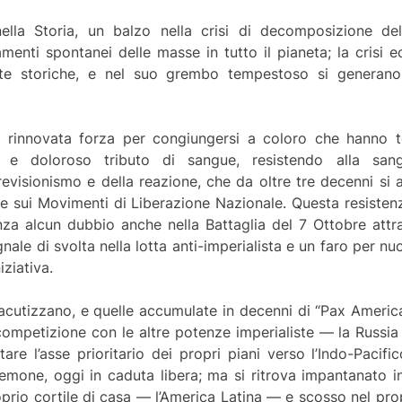
a Storia, un balzo nella crisi di decomposizione dell’im
nti spontanei delle masse in tutto il pianeta; la crisi ec
tte storiche, e nel suo grembo tempestoso si generano
rinnovata forza per congiungersi a coloro che hanno te
e doloroso tributo di sangue, resistendo alla sang
 revisionismo e della reazione, che da oltre tre decenni si 
sui Movimenti di Liberazione Nazionale. Questa resistenza
nza alcun dubbio anche nella Battaglia del 7 Ottobre attr
le di svolta nella lotta anti-imperialista e un faro per nuo
iziativa.
 acutizzano, e quelle accumulate in decenni di “Pax America
n competizione con le altre potenze imperialiste — la Russi
are l’asse prioritario dei propri piani verso l’Indo-Pacific
emone, oggi in caduta libera; ma si ritrova impantanato i
oprio cortile di casa — l’America Latina — e scosso nel pro