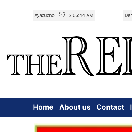
Skip
Ayacucho
12:06:45 AM
De
to
the
content
Home
About us
Contact