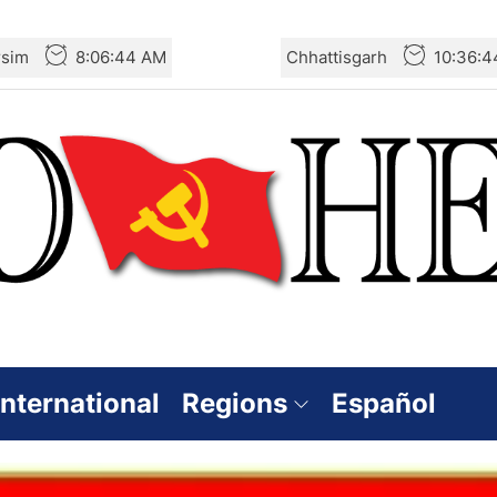
rsim
8:06:45 AM
Chhattisgarh
10:36:4
International
Regions
Español