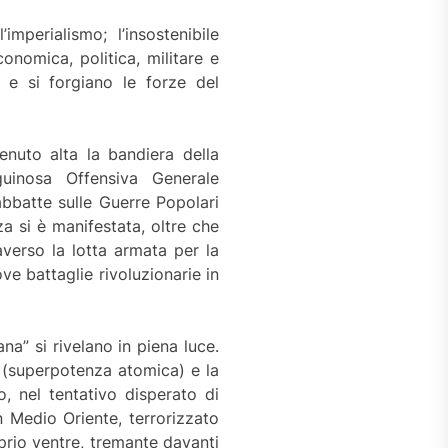
perialismo; l’insostenibile
onomica, politica, militare e
 e si forgiano le forze del
nuto alta la bandiera della
uinosa Offensiva Generale
abbatte sulle Guerre Popolari
 si è manifestata, oltre che
averso la lotta armata per la
ve battaglie rivoluzionarie in
na” si rivelano in piena luce.
a (superpotenza atomica) e la
o, nel tentativo disperato di
n Medio Oriente, terrorizzato
prio ventre, tremante davanti