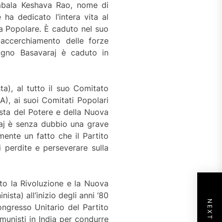
mbala Keshava Rao, nome di
ha dedicato l’intera vita al
ra Popolare. È caduto nel suo
 accerchiamento delle forze
pagno Basavaraj è caduto in
a), al tutto il suo Comitato
GA), ai suoi Comitati Popolari
ista del Potere e della Nuova
aj è senza dubbio una grave
mente un fatto che il Partito
perdite e perseverare sulla
to la Rivoluzione e la Nuova
ista) all’inizio degli anni ‘80
ngresso Unitario del Partito
munisti in India per condurre