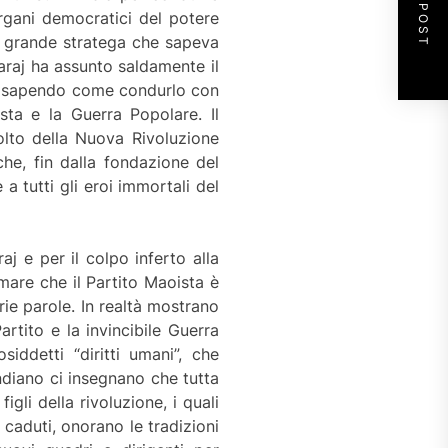
NEXT POST
organi democratici del potere
me grande stratega che sapeva
araj ha assunto saldamente il
i e sapendo come condurlo con
ista e la Guerra Popolare. Il
olto della Nuova Rivoluzione
he, fin dalla fondazione del
a tutti gli eroi immortali del
 e per il colpo inferto alla
lamare che il Partito Maoista è
ie parole. In realtà mostrano
artito e la invincibile Guerra
iddetti “diritti umani”, che
indiano ci insegnano che tutta
gli della rivoluzione, i quali
caduti, onorano le tradizioni