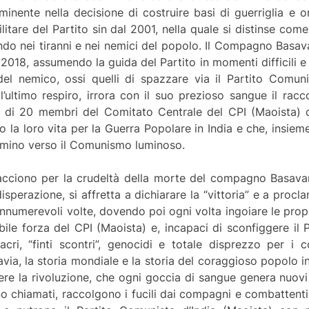
inente nella decisione di costruire basi di guerriglia e 
itare del Partito sin dal 2001, nella quale si distinse co
do nei tiranni e nei nemici del popolo. Il Compagno Basav
l 2018, assumendo la guida del Partito in momenti difficil
 del nemico, ossi quelli di spazzare via il Partito Comun
ultimo respiro, irrora con il suo prezioso sangue il racc
iù di 20 membri del Comitato Centrale del CPI (Maoista) c
 la loro vita per la Guerra Popolare in India e che, insieme 
ammino verso il Comunismo luminoso.
cciono per la crudeltà della morte del compagno Basavaraj
disperazione, si affretta a dichiarare la “vittoria” e a proc
innumerevoli volte, dovendo poi ogni volta ingoiare le propr
abile forza del CPI (Maoista) e, incapaci di sconfiggere il P
i, “finti scontri”, genocidi e totale disprezzo per i cos
avia, la storia mondiale e la storia del coraggioso popolo 
e la rivoluzione, che ogni goccia di sangue genera nuovi fi
 chiamati, raccolgono i fucili dai compagni e combattenti 