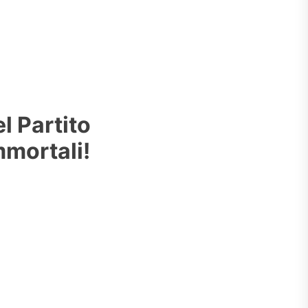
l Partito
mmortali!