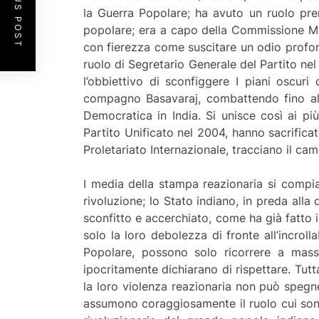
PREVIOUS POST
la Guerra Popolare; ha avuto un ruolo prem
popolare; era a capo della Commissione Mil
con fierezza come suscitare un odio profon
ruolo di Segretario Generale del Partito ne
l’obbiettivo di sconfiggere I piani oscuri
compagno Basavaraj, combattendo fino all’
Democratica in India. Si unisce così ai p
Partito Unificato nel 2004, hanno sacrificato
Proletariato Internazionale, tracciano il c
I media della stampa reazionaria si compia
rivoluzione; lo Stato indiano, in preda alla 
sconfitto e accerchiato, come ha già fatto 
solo la loro debolezza di fronte all’incroll
Popolare, possono solo ricorrere a massacr
ipocritamente dichiarano di rispettare. Tutt
la loro violenza reazionaria non può spegner
assumono coraggiosamente il ruolo cui sono