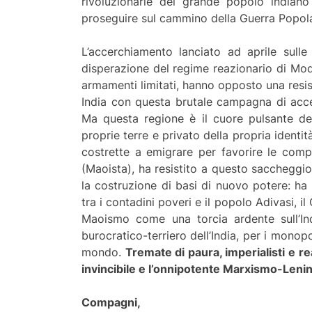
rivoluzionarie del grande popolo indiano
proseguire sul cammino della Guerra Popol
L’accerchiamento lanciato ad aprile sull
disperazione del regime reazionario di Modi
armamenti limitati, hanno opposto una resist
India con questa brutale campagna di accer
Ma questa regione è il cuore pulsante del
proprie terre e privato della propria identit
costrette a emigrare per favorire le compa
(Maoista), ha resistito a questo saccheggio,
la costruzione di basi di nuovo potere: h
tra i contadini poveri e il popolo Adivasi, 
Maoismo come una torcia ardente sull’Ind
burocratico-terriero dell’India, per i monopol
mondo.
Tremate di paura, imperialisti e r
invincibile e l’onnipotente Marxismo-Len
Compagni,