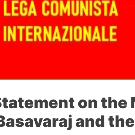
L Statement on th
Basavaraj and the