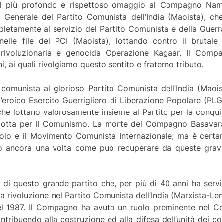
 il più profondo e rispettoso omaggio al Compagno Na
Generale del Partito Comunista dell’India (Maoista), che 
pletamente al servizio del Partito Comunista e della Guer
elle file del PCI (Maoista), lottando contro il brutale
trorivoluzionaria e genocida Operazione Kagaar. Il Com
 ai quali rivolgiamo questo sentito e fraterno tributo.
omunista al glorioso Partito Comunista dell’India (Maoist
ll’eroico Esercito Guerrigliero di Liberazione Popolare (PL
 che lottano valorosamente insieme al Partito per la conqu
la lotta per il Comunismo. La morte del Compagno Basavar
 popolo e il Movimento Comunista Internazionale; ma è certa
to ancora una volta come può recuperare da queste gravi 
di questo grande partito che, per più di 40 anni ha servi
a rivoluzione nel Partito Comunista dell’India (Marxista-Lenin
el 1987. Il Compagno ha avuto un ruolo preminente nel Co
ntribuendo alla costruzione ed alla difesa dell’unità dei co