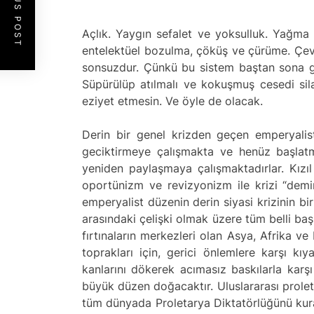
PREVIOUS POST
Açlık. Yaygın sefalet ve yoksulluk. Yağma 
entelektüel bozulma, çöküş ve çürüme. Çevre
sonsuzdur. Çünkü bu sistem baştan sona ger
Süpürülüp atılmalı ve kokuşmuş cesedi sila
eziyet etmesin. Ve öyle de olacak.
Derin bir genel krizden geçen emperyalistl
geciktirmeye çalışmakta ve henüz başlatm
yeniden paylaşmaya çalışmaktadırlar. Kızıl
oportünizm ve revizyonizm ile krizi “demi
emperyalist düzenin derin siyasi krizinin bi
arasındaki çelişki olmak üzere tüm belli ba
fırtınaların merkezleri olan Asya, Afrika ve
toprakları için, gerici önlemlere karşı k
kanlarını dökerek acımasız baskılarla karş
büyük düzen doğacaktır. Uluslararası prolet
tüm dünyada Proletarya Diktatörlüğünü kurac