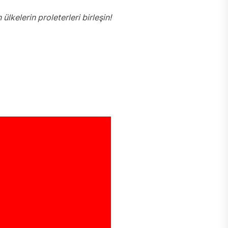
 ülkeler
i
n proleterleri birleşin!