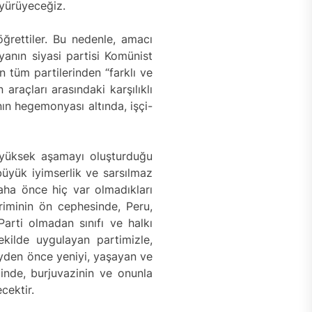
 yürüyeceğiz.
ğrettiler. Bu nedenle, amacı
anın siyasi partisi Komünist
ın tüm partilerinden “farklı ve
araçları arasındaki karşılıklı
nın hegemonyası altında, işçi-
 yüksek aşamayı oluşturduğu
üyük iyimserlik ve sarsılmaz
daha önce hiç var olmadıkları
riminin ön cephesinde, Peru,
Parti olmadan sınıfı ve halkı
ekilde uygulayan partimizle,
eyden önce yeniyi, yaşayan ve
ğinde, burjuvazinin ve onunla
cektir.