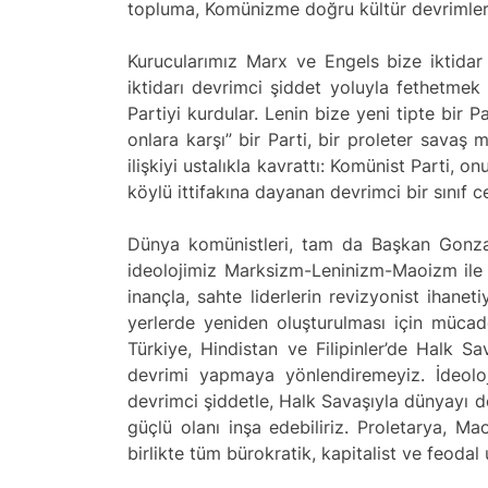
topluma, Komünizme doğru kültür devrimleriyl
Kurucularımız Marx ve Engels bize iktidar
iktidarı devrimci şiddet yoluyla fethetmek
Partiyi kurdular. Lenin bize yeni tipte bir P
onlara karşı” bir Parti, bir proleter savaş 
ilişkiyi ustalıkla kavrattı: Komünist Parti, 
köylü ittifakına dayanan devrimci bir sınıf c
Dünya komünistleri, tam da Başkan Gonzal
ideolojimiz Marksizm-Leninizm-Maoizm ile 
inançla, sahte liderlerin revizyonist ihane
yerlerde yeniden oluşturulması için mücad
Türkiye, Hindistan ve Filipinler’de Halk Sa
devrimi yapmaya yönlendiremeyiz. İdeoloji
devrimci şiddetle, Halk Savaşıyla dünyayı d
güçlü olanı inşa edebiliriz. Proletarya, Ma
birlikte tüm bürokratik, kapitalist ve feodal 