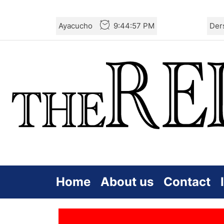
Skip
Ayacucho
9:44:58 PM
Der
to
the
content
Home
About us
Contact