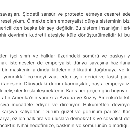
savaşları. Şiddetli sansür ve protesto etmeye cesaret eden
sel yıkım. Ölmekte olan emperyalist dünya sisteminin bize g
icilikten başka bir şey değildir. Bu sistem insanlığın il
hlı devrimin kudretli ateşiyle küle dönüştürülmelidir ki 
er, işçi sınıfı ve halklar üzerindeki sömürü ve baskıyı y
ak istemeseler de emperyalist dünya savaşına hazırlanara
 bir maskenin ardında kitlelerin dikkatini dağıtmaya ve ka
r yumrukla” çözmeyi vaat eden aşırı gerici ve faşist par
r ifadesidir. Dünyadaki durum karmaşıktır, başta emperyalizm
şlı çelişkiler keskinleşmektedir. Kaos her geçen gün büyüyor
 Latin Amerika’nın yanı sıra Avrupa ve Kuzey Amerika’da kit
ıyasıya mücadele ediyor ve direniyor. Hükümetleri deviri
ı karşıya kalıyorlar. “Durum güzel ve görünüm parlak.” Ka
arya, ezilen halklara ve uluslara demokratik ve sosyalist d
aktır. Nihai hedefimize, baskının ve sömürünün olmadığı, s