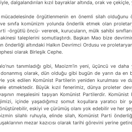
e, dalgalandırılan kızıl bayraklar altında, orak ve çekiçle,
 mücadelesinde örgütlenmenin en önemli silah olduğunu ö
 ve sınıfa komünizm yolunda önderlik etmek olan proletary
arti -örgütlü öncü- vererek, kurucuların, mülk sahibi sınıflar
makinesi taleplerini somutlaştırdı. Başkan Mao bize devrimin 
onun önderliği altındaki Halkın Devrimci Ordusu ve proletarya
ephesi olarak Birleşik Cephe.
o’nun tanımladığı gibi, Maoizm’in yeni, üçüncü ve daha
donanmış olarak, dün olduğu gibi bugün de yarın da en b
tiyle yok edilen Komünist Partilerin yeniden kurulması ve 
ele etmektedir. Büyük kızıl fenerimiz, dünya proleter dev
vaşının meşalesini taşıyan Komünist Partilerdir. Komünist 
mizi, içinde yaşadığımız somut koşullara yaratıcı bir ş
önüştürebilir, eskiyi ve çürümüş olanı yok edebilir ve her ş
oizmin silahlı ruhuyla, elinde silah, Komünist Parti önderli
uşaklarının mezar kazıcısı olarak tarihi görevini yerine getire