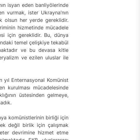
nın isyan eden banliyölerinde
en vurmak, ister Ukrayna’nın
 olsun her yerde gereklidir.
vriminin hizmetinde mücadele
i için gereklidir. Bu, dünya
ındaki temel çelişkiye tekabül
maktadır ve bu devasa kitle
alizm ve ezilen uluslar ile
n yıl Enternasyonal Komünist
iden kurulması mücadelesinde
lığının üstesinden gelmeye,
adık.
a komünistlerinin birliği için
 değil birlik için çalışmak
eter devrimine hizmet etme