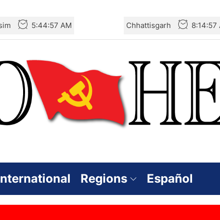
sim
5:44:58 AM
Chhattisgarh
8:14:58
International
Regions
Español