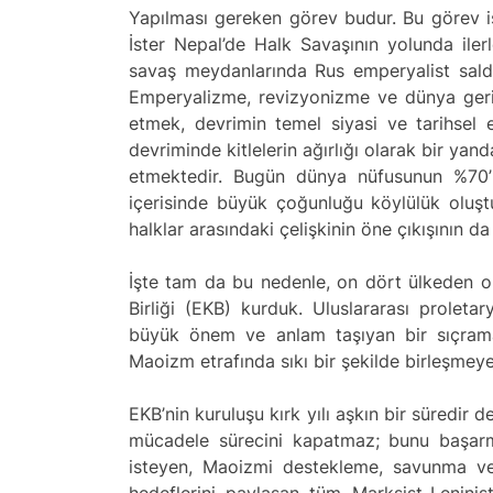
Yapılması gereken görev budur. Bu görev is
İster Nepal’de Halk Savaşının yolunda ile
savaş meydanlarında Rus emperyalist saldı
Emperyalizme, revizyonizme ve dünya geric
etmek, devrimin temel siyasi ve tarihsel e
devriminde kitlelerin ağırlığı olarak bir yan
etmektedir. Bugün dünya nüfusunun %70’i
içerisinde büyük çoğunluğu köylülük oluş
halklar arasındaki çelişkinin öne çıkışının da
İşte tam da bu nedenle, on dört ülkeden o
Birliği (EKB) kurduk. Uluslararası prolet
büyük önem ve anlam taşıyan bir sıçrama 
Maoizm etrafında sıkı bir şekilde birleşme
EKB’nin kuruluşu kırk yılı aşkın bir süredir
mücadele sürecini kapatmaz; bunu başarma
isteyen, Maoizmi destekleme, savunma v