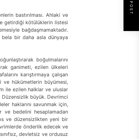
NEXT POST
lerin bastırılması. Ahlaki ve
etirdiği kötülüklerin listesi
erlemesiyle bağdaşmamaktadır.
bu bela bir daha asla dünyaya
oğunlaştırarak boğulmalarını
k ganimeti, ezilen ülkeleri
falarını karıştırmaya çalışan
ti ve hükümetlerin büyümesi,
 ile ezilen halklar ve uluslar
. Düzensizlik büyük. Devrimci
leler haklarını savunmak için,
yor ve bedelini hesaplamadan
os ve düzensizlikten yeni bir
evrimlerde önderlik edecek ve
ınıfsız, devletsiz ve ordusuz