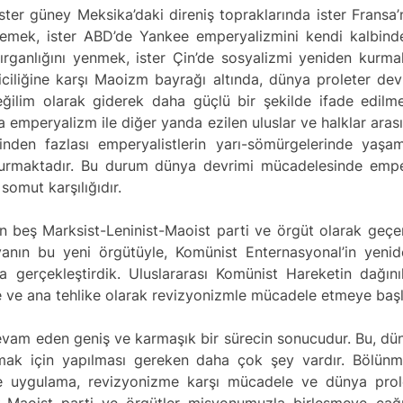
ter güney Meksika’daki direniş topraklarında ister Fransa’
rlemek, ister ABD’de Yankee emperyalizmini kendi kalbind
rganlığını yenmek, ister Çin’de sosyalizmi yeniden kurmak
iliğine karşı Maoizm bayrağı altında, dünya proleter de
ğilim olarak giderek daha güçlü bir şekilde ifade edilmes
da emperyalizm ile diğer yanda ezilen uluslar ve halklar aras
nden fazlası emperyalistlerin yarı-sömürgelerinde yaşa
turmaktadır. Bu durum dünya devrimi mücadelesinde empery
 somut karşılığıdır.
n beş Marksist-Leninist-Maoist parti ve örgüt olarak geçe
aryanın bu yeni örgütüyle, Komünist Enternasyonal’in yen
gerçekleştirdik. Uluslararası Komünist Hareketin dağınık
ye ve ana tehlike olarak revizyonizmle mücadele etmeye başl
 devam eden geniş ve karmaşık bir sürecin sonucudur. Bu, düny
k için yapılması gereken daha çok şey vardır. Bölünmek
e uygulama, revizyonizme karşı mücadele ve dünya prol