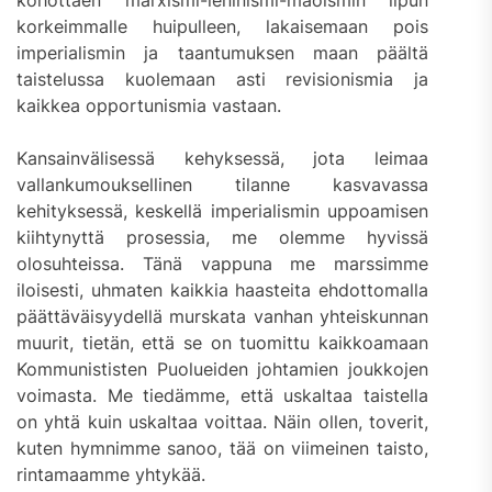
kohottaen marxismi-leninismi-maoismin lipun
korkeimmalle huipulleen, lakaisemaan pois
imperialismin ja taantumuksen maan päältä
taistelussa kuolemaan asti revisionismia ja
kaikkea opportunismia vastaan.
Kansainvälisessä kehyksessä, jota leimaa
vallankumouksellinen tilanne kasvavassa
kehityksessä, keskellä imperialismin uppoamisen
kiihtynyttä prosessia, me olemme hyvissä
olosuhteissa. Tänä vappuna me marssimme
iloisesti, uhmaten kaikkia haasteita ehdottomalla
päättäväisyydellä murskata vanhan yhteiskunnan
muurit, tietän, että se on tuomittu kaikkoamaan
Kommunististen Puolueiden johtamien joukkojen
voimasta. Me tiedämme, että uskaltaa taistella
on yhtä kuin uskaltaa voittaa. Näin ollen, toverit,
kuten hymnimme sanoo, tää on viimeinen taisto,
rintamaamme yhtykää.