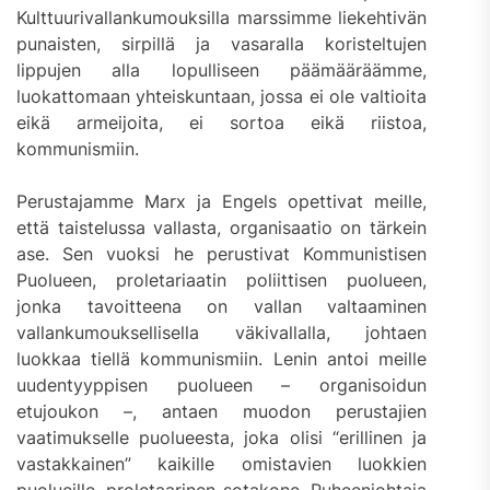
Kulttuurivallankumouksilla marssimme liekehtivän
punaisten, sirpillä ja vasaralla koristeltujen
lippujen alla lopulliseen päämääräämme,
luokattomaan yhteiskuntaan, jossa ei ole valtioita
eikä armeijoita, ei sortoa eikä riistoa,
kommunismiin.
Perustajamme Marx ja Engels opettivat meille,
että taistelussa vallasta, organisaatio on tärkein
ase. Sen vuoksi he perustivat Kommunistisen
Puolueen, proletariaatin poliittisen puolueen,
jonka tavoitteena on vallan valtaaminen
vallankumouksellisella väkivallalla, johtaen
luokkaa tiellä kommunismiin. Lenin antoi meille
uudentyyppisen puolueen – organisoidun
etujoukon –, antaen muodon perustajien
vaatimukselle puolueesta, joka olisi “erillinen ja
vastakkainen” kaikille omistavien luokkien