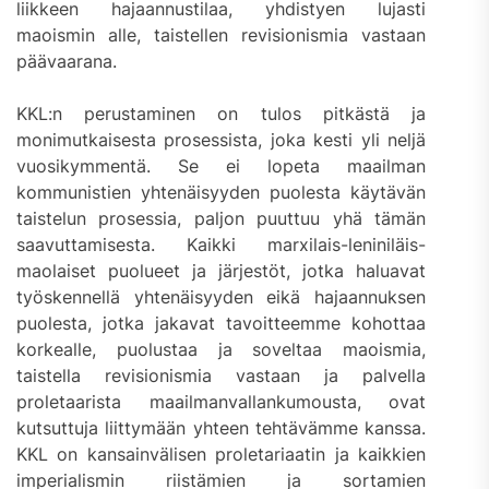
liikkeen hajaannustilaa, yhdistyen lujasti
maoismin alle, taistellen revisionismia vastaan
päävaarana.
KKL:n perustaminen on tulos pitkästä ja
monimutkaisesta prosessista, joka kesti yli neljä
vuosikymmentä. Se ei lopeta maailman
kommunistien yhtenäisyyden puolesta käytävän
taistelun prosessia, paljon puuttuu yhä tämän
saavuttamisesta. Kaikki marxilais-leniniläis-
maolaiset puolueet ja järjestöt, jotka haluavat
työskennellä yhtenäisyyden eikä hajaannuksen
puolesta, jotka jakavat tavoitteemme kohottaa
korkealle, puolustaa ja soveltaa maoismia,
taistella revisionismia vastaan ja palvella
proletaarista maailmanvallankumousta, ovat
kutsuttuja liittymään yhteen tehtävämme kanssa.
KKL on kansainvälisen proletariaatin ja kaikkien
imperialismin riistämien ja sortamien