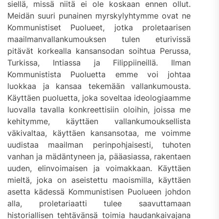
siellä, missä niitä ei ole koskaan ennen ollut.
Meidän suuri punainen myrskylyhtymme ovat ne
Kommunistiset Puolueet, jotka proletaarisen
maailmanvallankumouksen tulen eturivissä
pitävät korkealla kansansodan soihtua Perussa,
Turkissa, Intiassa ja Filippiineillä. Ilman
Kommunistista Puoluetta emme voi johtaa
luokkaa ja kansaa tekemään vallankumousta.
Käyttäen puoluetta, joka soveltaa ideologiaamme
luovalla tavalla konkreettisiin oloihin, joissa me
kehitymme, käyttäen vallankumouksellista
väkivaltaa, käyttäen kansansotaa, me voimme
uudistaa maailman perinpohjaisesti, tuhoten
vanhan ja mädäntyneen ja, pääasiassa, rakentaen
uuden, elinvoimaisen ja voimakkaan. Käyttäen
mieltä, joka on aseistettu maoismilla, käyttäen
asetta kädessä Kommunistisen Puolueen johdon
alla, proletariaatti tulee saavuttamaan
historiallisen tehtävänsä toimia haudankaivajana