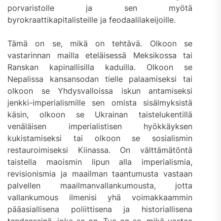
porvaristolle ja sen myötä
byrokraattikapitalisteille ja feodaalilakeijoille.
Tämä on se, mikä on tehtävä. Olkoon se
vastarinnan mailla eteläisessä Meksikossa tai
Ranskan kapinallisilla kaduilla. Olkoon se
Nepalissa kansansodan tielle palaamiseksi tai
olkoon se Yhdysvalloissa iskun antamiseksi
jenkki-imperialismille sen omista sisälmyksistä
käsin, olkoon se Ukrainan taistelukentillä
venäläisen imperialistisen hyökkäyksen
kukistamiseksi tai olkoon se sosialismin
restauroimiseksi Kiinassa. On välttämätöntä
taistella maoismin lipun alla imperialismia,
revisionismia ja maailman taantumusta vastaan
palvellen maailmanvallankumousta, jotta
vallankumous ilmenisi yhä voimakkaammin
pääasiallisena poliittisena ja historiallisena