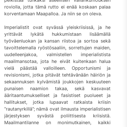
pelkistää tuhkaksi aseellisen vallankumouksen
roviolla, jotta tämä rutto ei enää koskaan palaa
korventamaan Maapalloa. Ja niin se on oleva.
Imperialistit ovat syvässä yleiskriisissä, ja he
yrittävät lykätä hukkumistaan lisäämällä
työväenluokan ja kansan riistoa ja sortoa sekä
tavoittelemalla ryöstösaaliin, sorrettujen maiden,
uudelleenjakoa, valmistellen imperialistista
maailmansotaa, jota he eivät kuitenkaan halua
vielä päästää valloilleen. Opportunismi ja
revisionismi, jotka pitävät tehtävänään häiriön ja
sekaannuksen kylvämistä joukkojen keskuuteen
punaisen naamion takaa, sekä kasvavat
ääritaantumukselliset ja fasistiset puolueet ja
hallitukset, jotka lupaavat ratkaista kriisin
“rautanyrkillä”; nämä ovat ilmausta imperialistisen
järjestyksen syvästä poliittisesta kriisistä.
Maailmantilanne on monimutkainen, kaikki