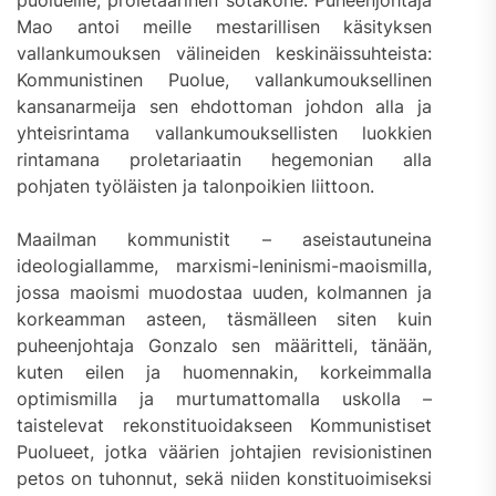
puolueille, proletaarinen sotakone. Puheenjohtaja
Mao antoi meille mestarillisen käsityksen
vallankumouksen välineiden keskinäissuhteista:
Kommunistinen Puolue, vallankumouksellinen
kansanarmeija sen ehdottoman johdon alla ja
yhteisrintama vallankumouksellisten luokkien
rintamana proletariaatin hegemonian alla
pohjaten työläisten ja talonpoikien liittoon.
Maailman kommunistit – aseistautuneina
ideologiallamme, marxismi-leninismi-maoismilla,
jossa maoismi muodostaa uuden, kolmannen ja
korkeamman asteen, täsmälleen siten kuin
puheenjohtaja Gonzalo sen määritteli, tänään,
kuten eilen ja huomennakin, korkeimmalla
optimismilla ja murtumattomalla uskolla –
taistelevat rekonstituoidakseen Kommunistiset
Puolueet, jotka väärien johtajien revisionistinen
petos on tuhonnut, sekä niiden konstituoimiseksi