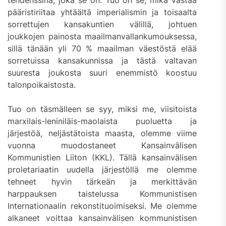
tendenssinä, joka se on. Tuo on se, mikä vastaa
pääristiriitaa yhtäältä imperialismin ja toisaalta
sorrettujen kansakuntien välillä, johtuen
joukkojen painosta maailmanvallankumouksessa,
sillä tänään yli 70 % maailman väestöstä elää
sorretuissa kansakunnissa ja tästä valtavan
suuresta joukosta suuri enemmistö koostuu
talonpoikaistosta.
Tuo on täsmälleen se syy, miksi me, viisitoista
marxilais-leniniläis-maolaista puoluetta ja
järjestöä, neljästätoista maasta, olemme viime
vuonna muodostaneet Kansainvälisen
Kommunistien Liiton (KKL). Tällä kansainvälisen
proletariaatin uudella järjestöllä me olemme
tehneet hyvin tärkeän ja merkittävän
harppauksen taistelussa Kommunistisen
Internationaalin rekonstituoimiseksi. Me olemme
alkaneet voittaa kansainvälisen kommunistisen