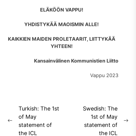
ELÄKÖÖN VAPPU!
YHDISTYKÄÄ MAOISMIN ALLE!
KAIKKIEN MAIDEN PROLETAARIT, LIITTYKÄÄ
YHTEEN!
Kansainvälinen Kommunistien Liitto
Vappu 2023
Post
Turkish: The 1st
Swedish: The
navigation
of May
1st of May
Previous
Ne
statement of
statement of
post:
pos
the ICL
the ICL