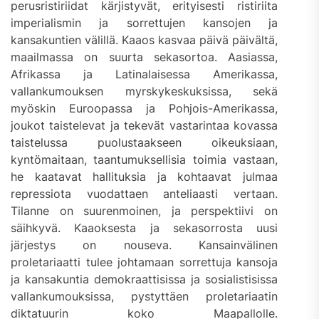
perusristiriidat kärjistyvät, erityisesti ristiriita
imperialismin ja sorrettujen kansojen ja
kansakuntien välillä. Kaaos kasvaa päivä päivältä,
maailmassa on suurta sekasortoa. Aasiassa,
Afrikassa ja Latinalaisessa Amerikassa,
vallankumouksen myrskykeskuksissa, sekä
myöskin Euroopassa ja Pohjois-Amerikassa,
joukot taistelevat ja tekevät vastarintaa kovassa
taistelussa puolustaakseen oikeuksiaan,
kyntömaitaan, taantumuksellisia toimia vastaan,
he kaatavat hallituksia ja kohtaavat julmaa
repressiota vuodattaen anteliaasti vertaan.
Tilanne on suurenmoinen, ja perspektiivi on
säihkyvä. Kaaoksesta ja sekasorrosta uusi
järjestys on nouseva. Kansainvälinen
proletariaatti tulee johtamaan sorrettuja kansoja
ja kansakuntia demokraattisissa ja sosialistisissa
vallankumouksissa, pystyttäen proletariaatin
diktatuurin koko Maapallolle.