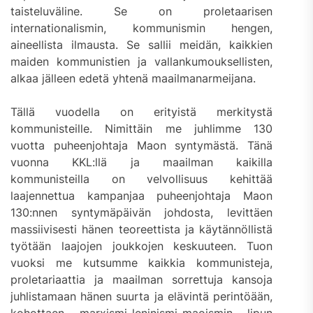
taisteluväline. Se on proletaarisen
internationalismin, kommunismin hengen,
aineellista ilmausta. Se sallii meidän, kaikkien
maiden kommunistien ja vallankumouksellisten,
alkaa jälleen edetä yhtenä maailmanarmeijana.
Tällä vuodella on erityistä merkitystä
kommunisteille. Nimittäin me juhlimme 130
vuotta puheenjohtaja Maon syntymästä. Tänä
vuonna KKL:llä ja maailman kaikilla
kommunisteilla on velvollisuus kehittää
laajennettua kampanjaa puheenjohtaja Maon
130:nnen syntymäpäivän johdosta, levittäen
massiivisesti hänen teoreettista ja käytännöllistä
työtään laajojen joukkojen keskuuteen. Tuon
vuoksi me kutsumme kaikkia kommunisteja,
proletariaattia ja maailman sorrettuja kansoja
juhlistamaan hänen suurta ja elävintä perintöään,