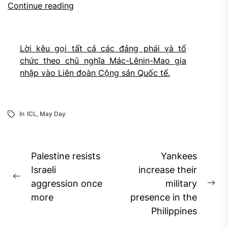
Continue reading
Lời kêu gọi tất cả các đảng phái và tổ
chức theo chủ nghĩa Mác-Lênin-Mao gia
nhập vào Liên đoàn Cộng sản Quốc tế.
In
ICL
,
May Day
Post
Palestine resists
Yankees
navigation
Israeli
increase their
Previous
aggression once
military
Ne
post:
more
presence in the
pos
Philippines