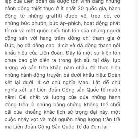
lập của Liên đoàn đã được tôn vinh bằng những
hành động thiết thực ở ít nhất 20 quốc gia, hành
động từ những graffiti được vẽ, treo cờ, có
những bức phướn, bức áp-phích, hoạt động phát
tờ rơi và một quộc biểu tình lớn của những người
cộng sản với hàng trăm đồng chí tham gia ở
Đức, họ đã dâng cao lá cờ và đã đồng thanh nói
khẩu hiệu của Liên đoàn. Đây là một sự kiện lớn
chưa bao giờ diễn ra trong lịch sử, tại đây, lực
lượng vô sản trên khắp năm châu đã thực hiện
những hành động truyền bá dưới khẩu hiệu: Đoàn
kết lại dưới lá cờ chủ nghĩa Mao! Lật đổ chủ
nghĩa xét lại! Liên đoàn Cộng sản Quốc tế muôn
năm! Cái chất và lượng của của những hành
động trên là những bằng chứng không thể chối
cãi của khoẳng khắc lịch sử trọng đại này, một
cuộc nhảy vọt và một nguồn năng lượng tràn trề
mà Liên đoàn Cộng Sản Quốc Tế đã đem lại.”