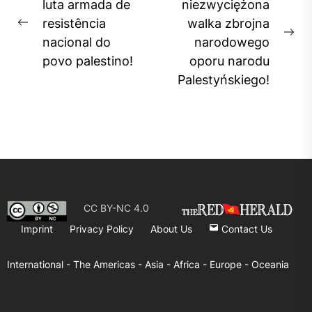
navigation
luta armada de
niezwyciężona
resistência
walka zbrojna
Previous
Ne
nacional do
narodowego
post:
pos
povo palestino!
oporu narodu
Palestyńskiego!
CC BY-NC 4.0
Imprint
Privacy Policy
About Us
Contact Us
International -
The Americas -
Asia -
Africa -
Europe -
Oceania