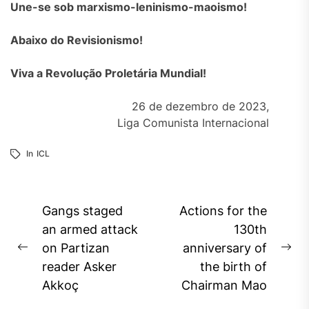
Une-se sob marxismo-leninismo-maoismo!
Abaixo do Revisionismo!
Viva a Revolução Proletária Mundial!
26 de dezembro de 2023,
Liga Comunista Internacional
In
ICL
Post
Gangs staged
Actions for the
navigation
an armed attack
130th
on Partizan
anniversary of
Previous
Ne
reader Asker
the birth of
post:
pos
Akkoç
Chairman Mao