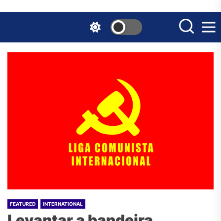
Skip
to
the
content
FEATURED
INTERNATIONAL
Levantar a bandeira