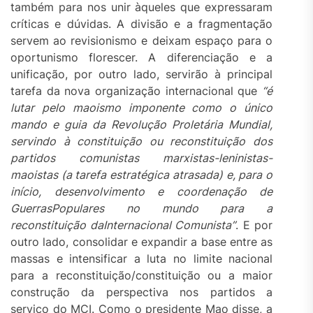
também para nos unir àqueles que expressaram
críticas e dúvidas. A divisão e a fragmentação
servem ao revisionismo e deixam espaço para o
oportunismo florescer. A diferenciação e a
unificação, por outro lado, servirão à principal
tarefa da nova organização internacional que
“é
lutar pelo mao
i
smo imponente como o único
mando e guia da
R
evolução
P
roletária
M
undial,
servindo à constituição ou reconstituição dos
partidos comunistas marxistas-leninistas-
m
ao
i
stas (a tarefa estratégica atrasada) e, para o
início, desenvolvimento e coordenação de
Guerras
P
opulares no mundo para a
reconstituição d
a
I
nternacional
C
omunista”
. E por
outro lado, consolidar e expandir a base entre as
massas e intensificar a luta no limite nacional
para a reconstituição/constituição ou a maior
construção da perspectiva nos partidos a
serviço do MCI. Como o presidente Mao disse, a