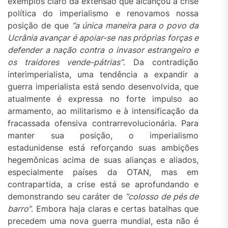
exemplos claro da extensão que alcançou a crise
política do imperialismo e renovamos nossa
posição de que
“a única maneira para o povo da
Ucrânia avançar é
apoiar-se nas
própri
a
s
forças
e
defende
r
a nação contra o invasor estrangeiro e
os traidores
vende-pátrias”
. Da contradição
interimperialista, uma tendência a expandir a
guerra imperialista está sendo desenvolvida, que
atualmente é expressa no forte impulso ao
armamento, ao militarismo e à intensificação da
fracassada ofensiva contrarrevolucionária. Para
manter sua posição, o imperialismo
estadunidense está reforçando suas ambições
hegemônicas acima de suas alianças e aliados,
especialmente países da OTAN, mas em
contrapartida, a crise está se aprofundando e
demonstrando seu caráter de
“colosso
de
pés de
barro
“
. Embora haja claras e certas batalhas que
precedem uma nova guerra mundial, esta não é