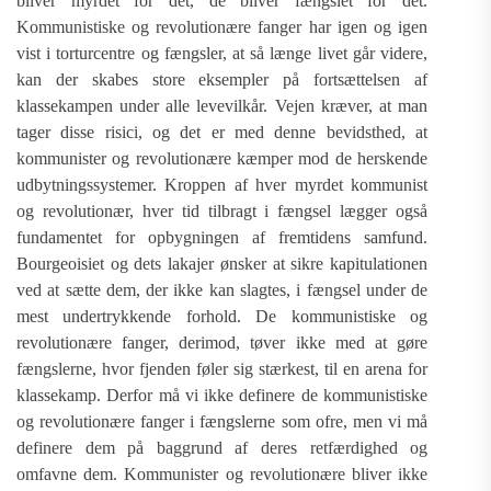
bliver myrdet for det, de bliver fængslet for det.
Kommunistiske og revolutionære fanger har igen og igen
vist i torturcentre og fængsler, at så længe livet går videre,
kan der skabes store eksempler på fortsættelsen af
klassekampen under alle levevilkår. Vejen kræver, at man
tager disse risici, og det er med denne bevidsthed, at
kommunister og revolutionære kæmper mod de herskende
udbytningssystemer. Kroppen af hver myrdet kommunist
og revolutionær, hver tid tilbragt i fængsel lægger også
fundamentet for opbygningen af fremtidens samfund.
Bourgeoisiet og dets lakajer ønsker at sikre kapitulationen
ved at sætte dem, der ikke kan slagtes, i fængsel under de
mest undertrykkende forhold. De kommunistiske og
revolutionære fanger, derimod, tøver ikke med at gøre
fængslerne, hvor fjenden føler sig stærkest, til en arena for
klassekamp. Derfor må vi ikke definere de kommunistiske
og revolutionære fanger i fængslerne som ofre, men vi må
definere dem på baggrund af deres retfærdighed og
omfavne dem. Kommunister og revolutionære bliver ikke