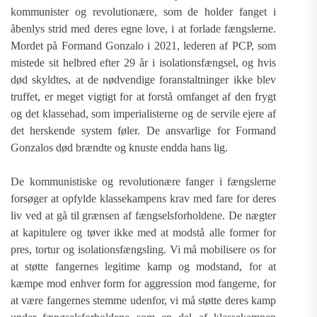
kommunister og revolutionære, som de holder fanget i
åbenlys strid med deres egne love, i at forlade fængslerne.
Mordet på Formand Gonzalo i 2021, lederen af PCP, som
mistede sit helbred efter 29 år i isolationsfængsel, og hvis
død skyldtes, at de nødvendige foranstaltninger ikke blev
truffet, er meget vigtigt for at forstå omfanget af den frygt
og det klassehad, som imperialisterne og de servile ejere af
det herskende system føler. De ansvarlige for Formand
Gonzalos død brændte og knuste endda hans lig.
De kommunistiske og revolutionære fanger i fængslerne
forsøger at opfylde klassekampens krav med fare for deres
liv ved at gå til grænsen af fængselsforholdene. De nægter
at kapitulere og tøver ikke med at modstå alle former for
pres, tortur og isolationsfængsling. Vi må mobilisere os for
at støtte fangernes legitime kamp og modstand, for at
kæmpe mod enhver form for aggression mod fangerne, for
at være fangernes stemme udenfor, vi må støtte deres kamp