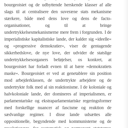
bourgeoisiet og de udbyttende herskende klasser af alle
slags til at centralisere den suveræne stats mekanisme
stærkere, både med dens love og dens de facto-
organisationer, og til at bringe
undertrykkelsesmekanismerne mere frem i forgrunden. I de
imperialistiske kapitalistiske lande, der kalder sig »ideelle«
og »progressive demokratier«, viser de gentagende
sikkerhedslove, de nye love, der udvider de statslige
undertrykkelsesorganers beføjelser, os konkret, at
bourgeoisiet har forladt evnen til at bære »demokratiets
maske«. Bourgeoisiet er ved at genetablere sin position
mod arbejderklassen, de undertrykte arbejdere og de
undertrykte folk med al sin reaktionisme. I de koloniale og
halvkoloniale lande, der domineres af imperialismen, er
parlamentariske og ekstraparlamentariske regeringsformer
med forskellige nuancer af fascisme og reaktion de
sædvanlige regimer. I disse lande udsættes alle
oppositionelle, begyndende med kommunisterne og de