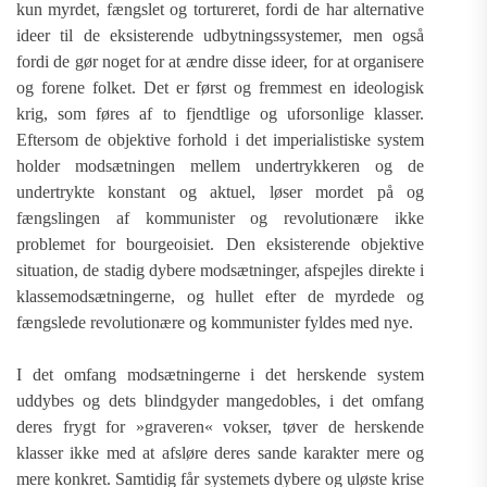
kun myrdet, fængslet og tortureret, fordi de har alternative
ideer til de eksisterende udbytningssystemer, men også
fordi de gør noget for at ændre disse ideer, for at organisere
og forene folket. Det er først og fremmest en ideologisk
krig, som føres af to fjendtlige og uforsonlige klasser.
Eftersom de objektive forhold i det imperialistiske system
holder modsætningen mellem undertrykkeren og de
undertrykte konstant og aktuel, løser mordet på og
fængslingen af kommunister og revolutionære ikke
problemet for bourgeoisiet. Den eksisterende objektive
situation, de stadig dybere modsætninger, afspejles direkte i
klassemodsætningerne, og hullet efter de myrdede og
fængslede revolutionære og kommunister fyldes med nye.
I det omfang modsætningerne i det herskende system
uddybes og dets blindgyder mangedobles, i det omfang
deres frygt for »graveren« vokser, tøver de herskende
klasser ikke med at afsløre deres sande karakter mere og
mere konkret. Samtidig får systemets dybere og uløste krise