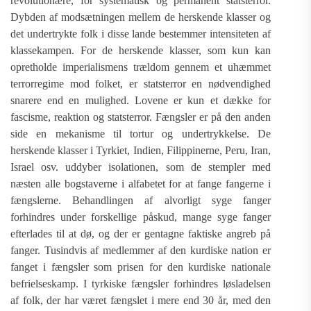
revolutionære, for systematisk og permanent statsterror.
Dybden af modsætningen mellem de herskende klasser og
det undertrykte folk i disse lande bestemmer intensiteten af
klassekampen. For de herskende klasser, som kun kan
opretholde imperialismens trældom gennem et uhæmmet
terrorregime mod folket, er statsterror en nødvendighed
snarere end en mulighed. Lovene er kun et dække for
fascisme, reaktion og statsterror. Fængsler er på den anden
side en mekanisme til tortur og undertrykkelse. De
herskende klasser i Tyrkiet, Indien, Filippinerne, Peru, Iran,
Israel osv. uddyber isolationen, som de stempler med
næsten alle bogstaverne i alfabetet for at fange fangerne i
fængslerne. Behandlingen af alvorligt syge fanger
forhindres under forskellige påskud, mange syge fanger
efterlades til at dø, og der er gentagne faktiske angreb på
fanger. Tusindvis af medlemmer af den kurdiske nation er
fanget i fængsler som prisen for den kurdiske nationale
befrielseskamp. I tyrkiske fængsler forhindres løsladelsen
af folk, der har været fængslet i mere end 30 år, med den