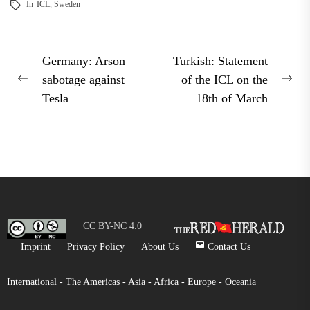
In
ICL
,
Sweden
Post
Germany: Arson
Turkish: Statement
sabotage against
of the ICL on the
navigation
Previous
Nex
Tesla
18th of March
post:
pos
CC BY-NC 4.0
Imprint
Privacy Policy
About Us
Contact Us
International -
The Americas -
Asia -
Africa -
Europe -
Oceania