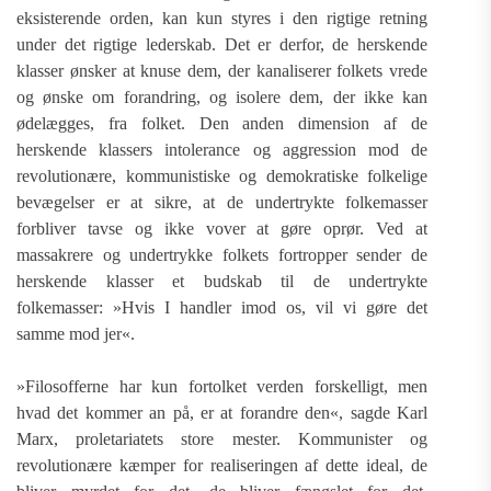
eksisterende orden, kan kun styres i den rigtige retning
under det rigtige lederskab. Det er derfor, de herskende
klasser ønsker at knuse dem, der kanaliserer folkets vrede
og ønske om forandring, og isolere dem, der ikke kan
ødelægges, fra folket. Den anden dimension af de
herskende klassers intolerance og aggression mod de
revolutionære, kommunistiske og demokratiske folkelige
bevægelser er at sikre, at de undertrykte folkemasser
forbliver tavse og ikke vover at gøre oprør. Ved at
massakrere og undertrykke folkets fortropper sender de
herskende klasser et budskab til de undertrykte
folkemasser: »Hvis I handler imod os, vil vi gøre det
samme mod jer«.
»Filosofferne har kun fortolket verden forskelligt, men
hvad det kommer an på, er at forandre den«, sagde Karl
Marx, proletariatets store mester. Kommunister og
revolutionære kæmper for realiseringen af dette ideal, de