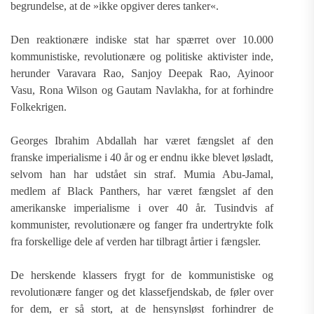
begrundelse, at de »ikke opgiver deres tanker«.
Den reaktionære indiske stat har spærret over 10.000
kommunistiske, revolutionære og politiske aktivister inde,
herunder Varavara Rao, Sanjoy Deepak Rao, Ayinoor
Vasu, Rona Wilson og Gautam Navlakha, for at forhindre
Folkekrigen.
Georges Ibrahim Abdallah har været fængslet af den
franske imperialisme i 40 år og er endnu ikke blevet løsladt,
selvom han har udstået sin straf. Mumia Abu-Jamal,
medlem af Black Panthers, har været fængslet af den
amerikanske imperialisme i over 40 år. Tusindvis af
kommunister, revolutionære og fanger fra undertrykte folk
fra forskellige dele af verden har tilbragt årtier i fængsler.
De herskende klassers frygt for de kommunistiske og
revolutionære fanger og det klassefjendskab, de føler over
for dem, er så stort, at de hensynsløst forhindrer de