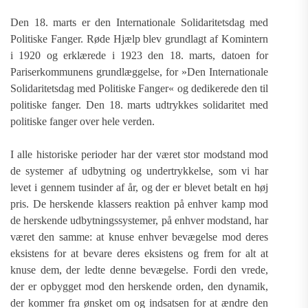
Den 18. marts er den Internationale Solidaritetsdag med
Politiske Fanger. Røde Hjælp blev grundlagt af Komintern
i 1920 og erklærede i 1923 den 18. marts, datoen for
Pariserkommunens grundlæggelse, for »Den Internationale
Solidaritetsdag med Politiske Fanger« og dedikerede den til
politiske fanger. Den 18. marts udtrykkes solidaritet med
politiske fanger over hele verden.
I alle historiske perioder har der været stor modstand mod
de systemer af udbytning og undertrykkelse, som vi har
levet i gennem tusinder af år, og der er blevet betalt en høj
pris. De herskende klassers reaktion på enhver kamp mod
de herskende udbytningssystemer, på enhver modstand, har
været den samme: at knuse enhver bevægelse mod deres
eksistens for at bevare deres eksistens og frem for alt at
knuse dem, der ledte denne bevægelse. Fordi den vrede,
der er opbygget mod den herskende orden, den dynamik,
der kommer fra ønsket om og indsatsen for at ændre den