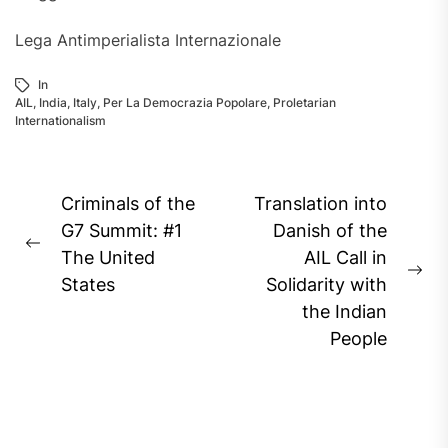
Lega Antimperialista Internazionale
In
AIL
,
India
,
Italy
,
Per La Democrazia Popolare
,
Proletarian
Internationalism
Post
Criminals of the
Translation into
navigation
G7 Summit: #1
Danish of the
Previous
The United
AIL Call in
post:
Ne
States
Solidarity with
pos
the Indian
People