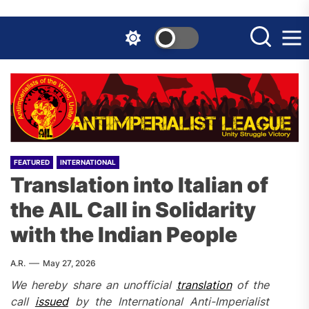
Skip
to
the
content
FEATURED
INTERNATIONAL
Translation into Italian of
the AIL Call in Solidarity
with the Indian People
A.R.
May 27, 2026
We hereby share an unofficial
translation
of the
call
issued
by the International Anti-Imperialist