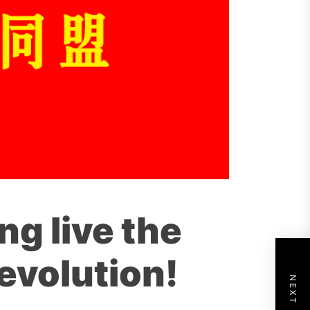
ng live the
evolution!
NEXT POST