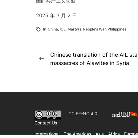
国际共产主义联盟
2025 年 3 月 2 日
In
China
,
ICL
,
Martyrs
,
People's War
,
Philippines
Post
Chinese translation of the AIL st
Previous
navigation
massacres of Alawites in Syria
post:
CC BY-NC 4.0
Contact Us
International -
The Americas -
Asia -
Africa -
Europe