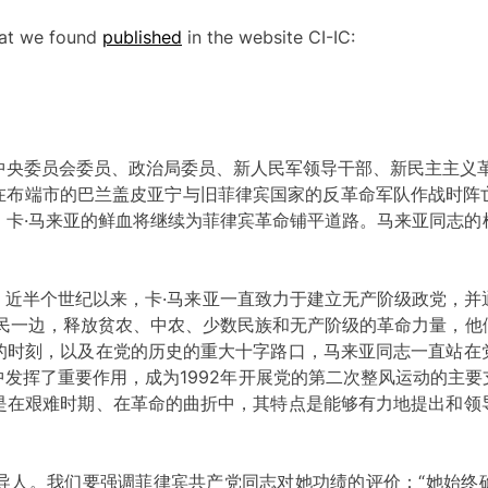
that we found
published
in the website CI-IC:
中央委员会委员、政治局委员、新人民军领导干部、新民主主义革
2 日在布端市的巴兰盖皮亚宁与旧菲律宾国家的反革命军队作战时
，卡·马来亚的鲜血将继续为菲律宾革命铺平道路。马来亚同志的
一场战斗，近半个世纪以来，卡·马来亚一直致力于建立无产阶级政党
人民一边，释放贫农、中农、少数民族和无产阶级的革命力量，他
的时刻，以及在党的历史的重大十字路口，马来亚同志一直站在
发挥了重要作用，成为1992年开展党的第二次整风运动的主
是在艰难时期、在革命的曲折中，其特点是能够有力地提出和领
导人。我们要强调菲律宾共产党同志对她功绩的评价：“她始终