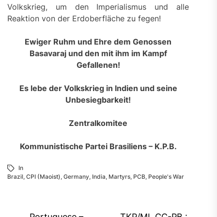
Volkskrieg, um den Imperialismus und alle
Reaktion von der Erdoberfläche zu fegen!
Ewiger Ruhm und Ehre dem Genossen
Basavaraj und den mit ihm im Kampf
Gefallenen!
Es lebe der Volkskrieg in Indien und seine
Unbesiegbarkeit!
Zentralkomitee
Kommunistische Partei Brasiliens – K.P.B.
In
Brazil
,
CPI (Maoist)
,
Germany
,
India
,
Martyrs
,
PCB
,
People's War
Portuguese –
TKP/ML CC-PB :