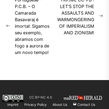
Post
navigation
P.C.B. – O
LET’S STOP THE
Camarada
ASSAULTS AND
Ne
Basavaraj é
WARMONGERING
pos
imortal: Sigamos
OF IMPERIALISM
Previous
seu exemplo,
AND ZIONISM!
post:
abramos com
fogo a aurora de
um novo tempo!
CC BY-NC 4.0
Imprint
Privacy Policy
About Us
Contact Us